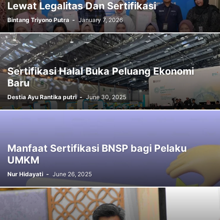
Lewat Legalitas Dan Sertifikasi
Bintang Triyono Putra
-
January 7, 2026
Sertifikasi Halal Buka Peluang Ekonomi
Baru
Destia Ayu Rantika putri
-
June 30, 2025
Manfaat Sertifikasi BNSP bagi Pelaku
UMKM
Nur Hidayati
-
June 26, 2025