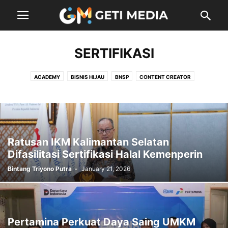
SERTIFIKASI
ACADEMY
BISNIS HIJAU
BNSP
CONTENT CREATOR
CONTENT DIGITAL
EKSPOR
ENTERTAINMENT
EVENT
FINANCE
INDUSTRI
KEBIJAKAN
LIFE
LOGISTIK
MUSIC
POLITICS
PROGRAM
SERTIFIKASI
SYARIAH
TECH
UKM
USAHA MIKRO
Ratusan IKM Kalimantan Selatan
Difasilitasi Sertifikasi Halal Kemenperin
Bintang Triyono Putra
-
January 21, 2026
Pertamina Perkuat Daya Saing UMKM