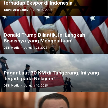
terhadap Ekspor di Indonesia
Taufik Arie Sandy
-
June 18, 2025
Donald Trump Dilantik, Ini Langkah
Bisnisnya yang Mengejutkan!
GETI Media
-
January 21, 2025
Pagar Laut 30 KM di Tangerang, Ini yang
Terjadi pada Nelayan!
GETI Media
-
January 10, 2025