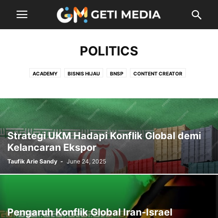
POLITICS
ACADEMY
BISNIS HIJAU
BNSP
CONTENT CREATOR
CONTENT DIGITAL
EKSPOR
ENTERTAINMENT
EVENT
FINANCE
INDUSTRI
KEBIJAKAN
LIFE
LOGISTIK
MUSIC
POLITICS
PROGRAM
SERTIFIKASI
SYARIAH
TECH
UKM
USAHA MIKRO
Strategi UKM Hadapi Konflik Global demi
Kelancaran Ekspor
Taufik Arie Sandy
-
June 24, 2025
Pengaruh Konflik Global Iran-Israel