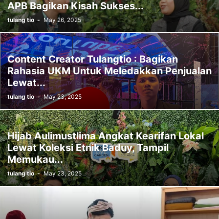
APB Bagikan Kisah Sukses...
tulang tio
-
May 26, 2025
Content Creator Tulangtio : Bagikan
Rahasia UKM Untuk Meledakkan Penjualan
Lewat...
tulang tio
-
May 23, 2025
Hijab Aulimustlima Angkat Kearifan Lokal
Lewat Koleksi Etnik Baduy, Tampil
Memukau...
tulang tio
-
May 23, 2025