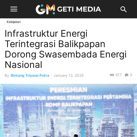
Kebijakan
Infrastruktur Energi
Terintegrasi Balikpapan
Dorong Swasembada Energi
Nasional
617
0
By
Bintang Triyono Putra
-
January 13, 2026