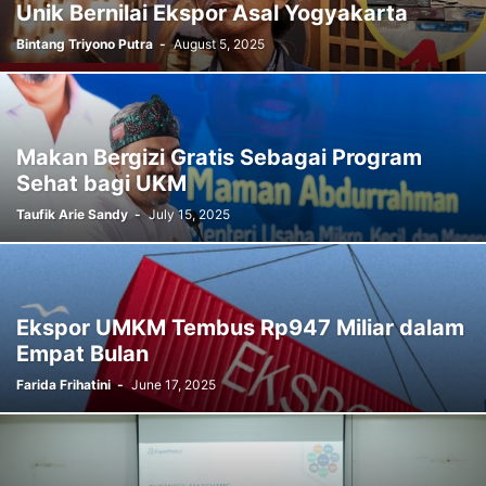
Unik Bernilai Ekspor Asal Yogyakarta
Bintang Triyono Putra
-
August 5, 2025
Makan Bergizi Gratis Sebagai Program
Sehat bagi UKM
Taufik Arie Sandy
-
July 15, 2025
Ekspor UMKM Tembus Rp947 Miliar dalam
Empat Bulan
Farida Frihatini
-
June 17, 2025