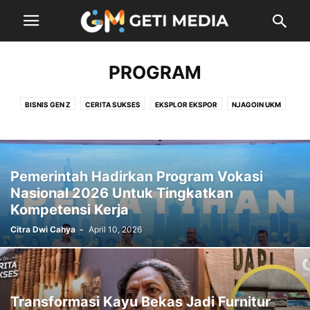
PROGRAM
BISNIS GEN Z
CERITA SUKSES
EKSPLOR EKSPOR
NJAGOIN UKM
Pemerintah Hadirkan Program Vokasi
Nasional 2026 Untuk Tingkatkan
Kompetensi Kerja
Citra Dwi Cahya
-
April 10, 2026
Transformasi Kayu Bekas Jadi Furnitur