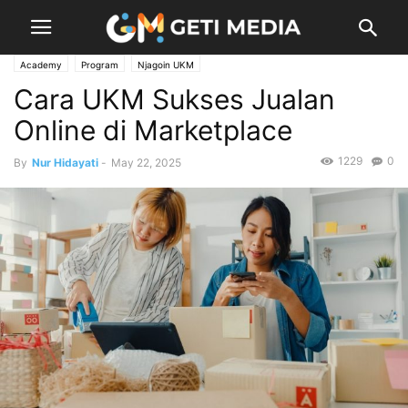
Academy
Program
Njagoin UKM
Cara UKM Sukses Jualan
Online di Marketplace
1229
0
By
Nur Hidayati
-
May 22, 2025