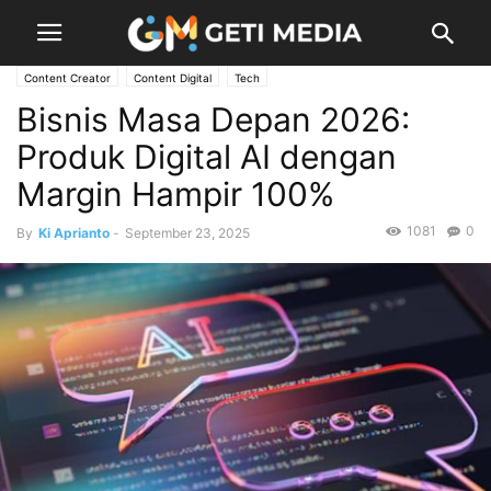
Content Creator
Content Digital
Tech
Bisnis Masa Depan 2026:
Produk Digital AI dengan
Margin Hampir 100%
1081
0
By
Ki Aprianto
-
September 23, 2025