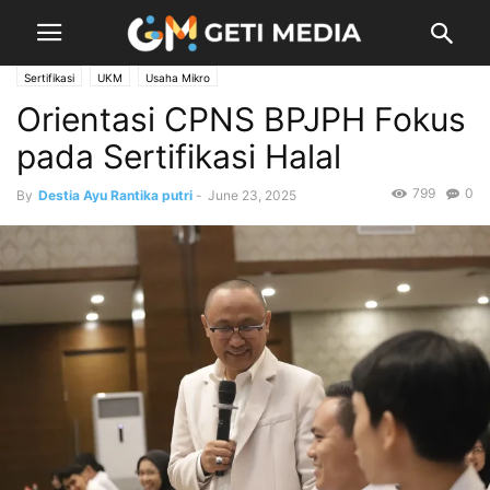
Sertifikasi
UKM
Usaha Mikro
Orientasi CPNS BPJPH Fokus
pada Sertifikasi Halal
799
0
By
Destia Ayu Rantika putri
-
June 23, 2025