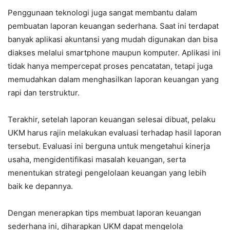
Penggunaan teknologi juga sangat membantu dalam
pembuatan laporan keuangan sederhana. Saat ini terdapat
banyak aplikasi akuntansi yang mudah digunakan dan bisa
diakses melalui smartphone maupun komputer. Aplikasi ini
tidak hanya mempercepat proses pencatatan, tetapi juga
memudahkan dalam menghasilkan laporan keuangan yang
rapi dan terstruktur.
Terakhir, setelah laporan keuangan selesai dibuat, pelaku
UKM harus rajin melakukan evaluasi terhadap hasil laporan
tersebut. Evaluasi ini berguna untuk mengetahui kinerja
usaha, mengidentifikasi masalah keuangan, serta
menentukan strategi pengelolaan keuangan yang lebih
baik ke depannya.
Dengan menerapkan tips membuat laporan keuangan
sederhana ini, diharapkan UKM dapat mengelola