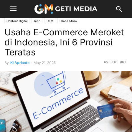
Content Digital
Tech
UKM
Usaha Mikro
Usaha E-Commerce Meroket
di Indonesia, Ini 6 Provinsi
Teratas
3116
0
By
Ki Aprianto
-
May 21, 2025