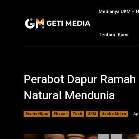
Medianya UKM – 
Tentang Kami
Perabot Dapur Ramah 
Natural Mendunia
Apr
Bisnis Hijau
Ekspor
Tech
UKM
Usaha Mikro