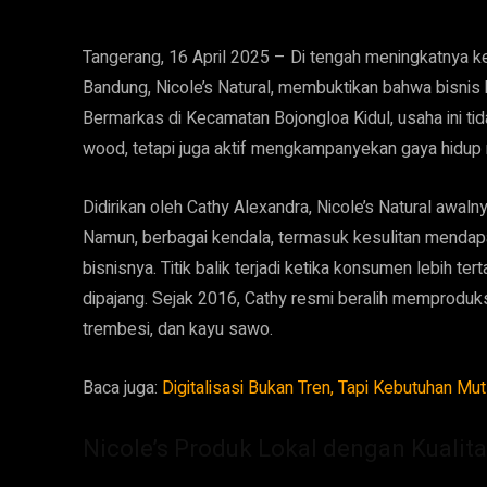
Tangerang, 16 April 2025 – Di tengah meningkatnya k
Bandung, Nicole’s Natural, membuktikan bahwa bisnis
Bermarkas di Kecamatan Bojongloa Kidul, usaha ini t
wood, tetapi juga aktif mengkampanyekan gaya hidup
Didirikan oleh Cathy Alexandra, Nicole’s Natural awa
Namun, berbagai kendala, termasuk kesulitan menda
bisnisnya. Titik balik terjadi ketika konsumen lebih t
dipajang. Sejak 2016, Cathy resmi beralih memproduks
trembesi, dan kayu sawo.
Baca juga:
Digitalisasi Bukan Tren, Tapi Kebutuhan Mu
Nicole’s Produk Lokal dengan Kualita