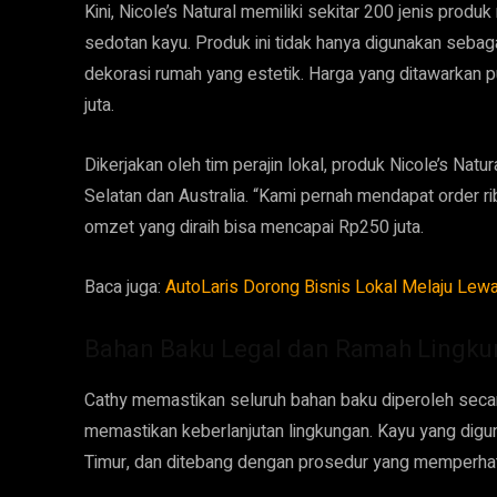
Kini, Nicole’s Natural memiliki sekitar 200 jenis produk
sedotan kayu. Produk ini tidak hanya digunakan sebaga
dekorasi rumah yang estetik. Harga yang ditawarkan pun
juta.
Dikerjakan oleh tim perajin lokal, produk Nicole’s Nat
Selatan dan Australia. “Kami pernah mendapat order ri
omzet yang diraih bisa mencapai Rp250 juta.
Baca juga:
AutoLaris Dorong Bisnis Lokal Melaju Lewat
Bahan Baku Legal dan Ramah Lingkun
Cathy memastikan seluruh bahan baku diperoleh secar
memastikan keberlanjutan lingkungan. Kayu yang digu
Timur, dan ditebang dengan prosedur yang memperhat