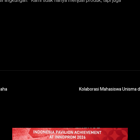
li lingkungan. “Kami tidak hanya menjual produk, tapi juga
saha
Kolaborasi Mahasiswa Unisma 