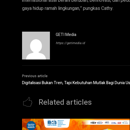
internasional asal berani berubah, berinovasi, dan pedu
gaya hidup ramah lingkungan,” pungkas Cathy.
GETI Media
https://getimedia.id
Previous article
Digitalisasi Bukan Tren, Tapi Kebutuhan Mutlak Bagi Dunia U
Related articles