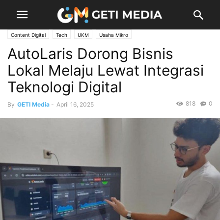
Content Digital
Tech
UKM
Usaha Mikro
AutoLaris Dorong Bisnis
Lokal Melaju Lewat Integrasi
Teknologi Digital
818
0
By
GETI Media
-
April 16, 2025