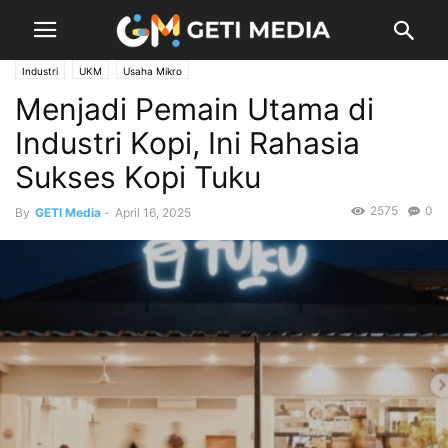
Industri
UKM
Usaha Mikro
Menjadi Pemain Utama di
Industri Kopi, Ini Rahasia
Sukses Kopi Tuku
2575
0
By
GETI Media
-
April 16, 2025