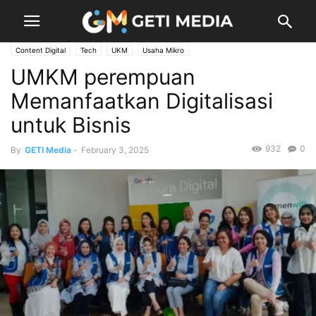
Content Digital
Tech
UKM
Usaha Mikro
UMKM perempuan
Memanfaatkan Digitalisasi
untuk Bisnis
932
0
By
GETI Media
-
February 3, 2025