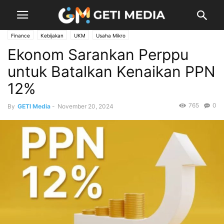
Finance
Kebijakan
UKM
Usaha Mikro
Ekonom Sarankan Perppu
untuk Batalkan Kenaikan PPN
12%
765
0
By
GETI Media
-
November 20, 2024