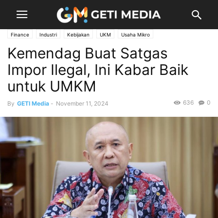
Finance
Industri
Kebijakan
UKM
Usaha Mikro
Kemendag Buat Satgas
Impor Ilegal, Ini Kabar Baik
untuk UMKM
636
0
By
GETI Media
-
November 11, 2024