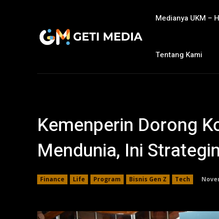
Medianya UKM – 
Tentang Kami
Kemenperin Dorong Ko
Mendunia, Ini Strategi
Novem
Finance
Life
Program
Bisnis Gen Z
Tech