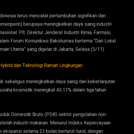
donesia terus mencatat pertumbuhan signifikan dan
Kemenperin) berupaya meningkatkan daya saing industri
sional. Plt. Direktur Jenderal Industri Kimia, Farmasi,
ni dalam Forum Komunikasi Bakohumas bertema “Dari Lokal
main Utama” yang digelar di Jakarta, Selasa (5/11).
Hybrid dan Teknologi Ramah Lingkungan
k sekaligus meningkatkan daya saing dan keberlanjutan
aku usaha kosmetik meningkat 43,11% dalam tiga tahun
.
Produk Domestik Bruto (PDB) sektor pengolahan non-
telah industri makanan. Menurut Indeks Kepercayaan
se ekspansi selama 21 bulan berturut-turut, dengan