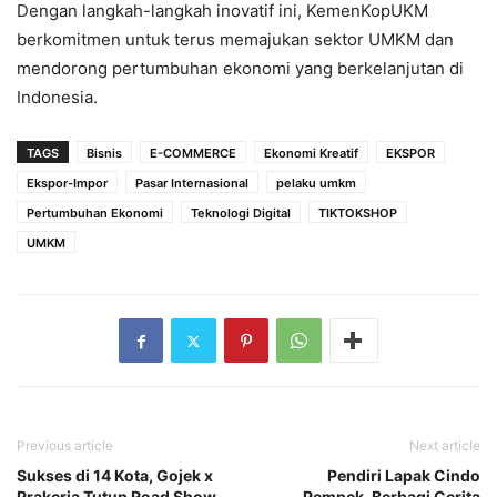
Dengan langkah-langkah inovatif ini, KemenKopUKM
berkomitmen untuk terus memajukan sektor UMKM dan
mendorong pertumbuhan ekonomi yang berkelanjutan di
Indonesia.
TAGS
Bisnis
E-COMMERCE
Ekonomi Kreatif
EKSPOR
Ekspor-Impor
Pasar Internasional
pelaku umkm
Pertumbuhan Ekonomi
Teknologi Digital
TIKTOKSHOP
UMKM
Previous article
Next article
Sukses di 14 Kota, Gojek x
Pendiri Lapak Cindo
Prakerja Tutup Road Show
Pempek, Berbagi Cerita