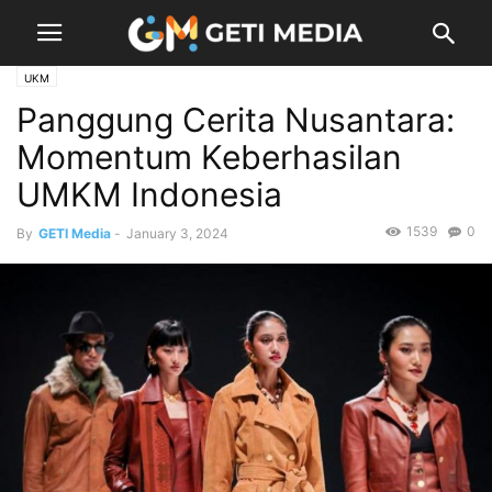
UKM
Panggung Cerita Nusantara:
Momentum Keberhasilan
UMKM Indonesia
1539
0
By
GETI Media
-
January 3, 2024