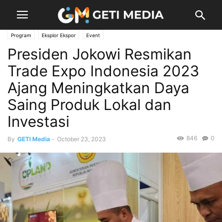
Program
Eksplor Ekspor
Event
Presiden Jokowi Resmikan
Trade Expo Indonesia 2023
Ajang Meningkatkan Daya
Saing Produk Lokal dan
Investasi
846
0
By
GETI Media
-
October 23, 2023