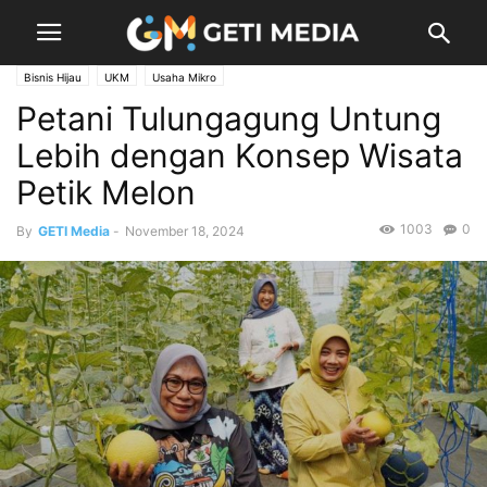
Bisnis Hijau
UKM
Usaha Mikro
Petani Tulungagung Untung
Lebih dengan Konsep Wisata
Petik Melon
1003
0
By
GETI Media
-
November 18, 2024