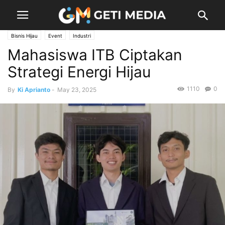
Bisnis Hijau
Event
Industri
Mahasiswa ITB Ciptakan
Strategi Energi Hijau
1110
0
By
Ki Aprianto
-
May 23, 2025