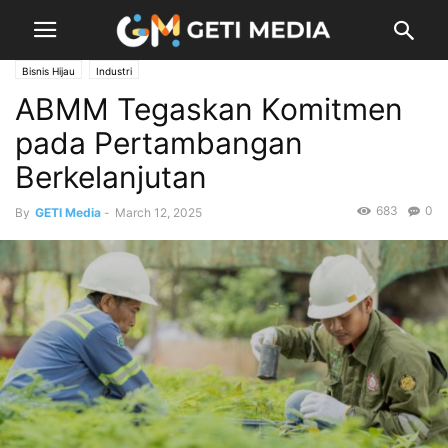
Bisnis Hijau
Industri
ABMM Tegaskan Komitmen
pada Pertambangan
Berkelanjutan
683
0
By
GETI Media
-
March 12, 2025