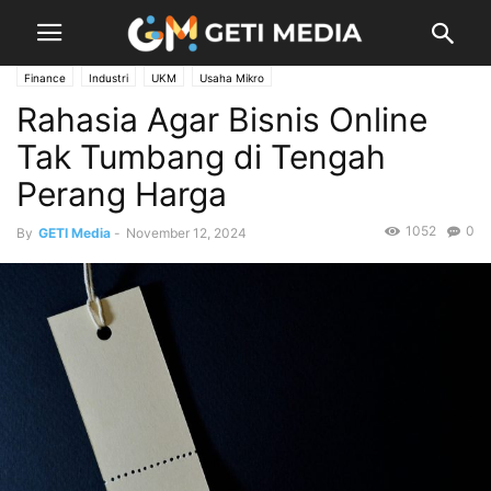
Finance
Industri
UKM
Usaha Mikro
Rahasia Agar Bisnis Online
Tak Tumbang di Tengah
Perang Harga
1052
0
By
GETI Media
-
November 12, 2024