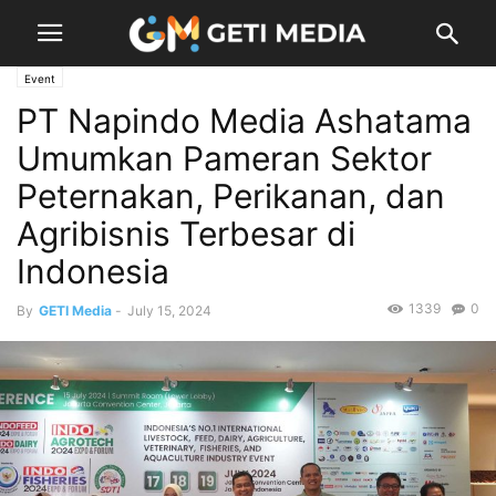
Event
PT Napindo Media Ashatama
Umumkan Pameran Sektor
Peternakan, Perikanan, dan
Agribisnis Terbesar di
Indonesia
1339
0
By
GETI Media
-
July 15, 2024