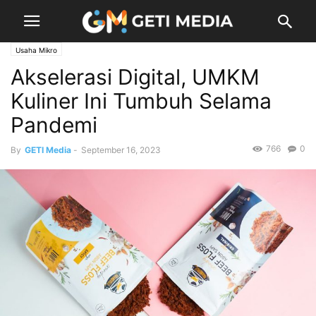
Usaha Mikro
Akselerasi Digital, UMKM
Kuliner Ini Tumbuh Selama
Pandemi
766
0
By
GETI Media
-
September 16, 2023