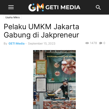
Usaha Mikro
Pelaku UMKM Jakarta
Gabung di Jakpreneur
1478
0
By
GETI Media
-
September 15, 2023