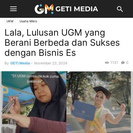
UKM
Usaha Mikro
Lala, Lulusan UGM yang
Berani Berbeda dan Sukses
dengan Bisnis Es
1131
0
By
GETI Media
-
November 23, 2024