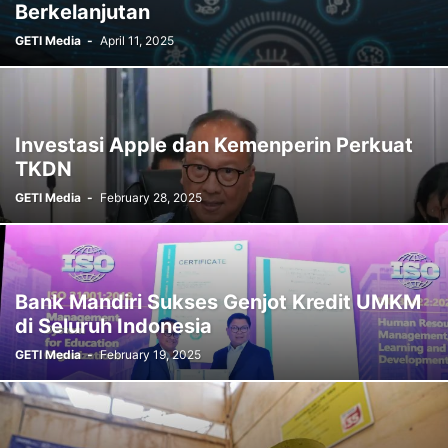
Berkelanjutan
GETI Media
-
April 11, 2025
Investasi Apple dan Kemenperin Perkuat
TKDN
GETI Media
-
February 28, 2025
Bank Mandiri Sukses Genjot Kredit UMKM
di Seluruh Indonesia
GETI Media
-
February 19, 2025