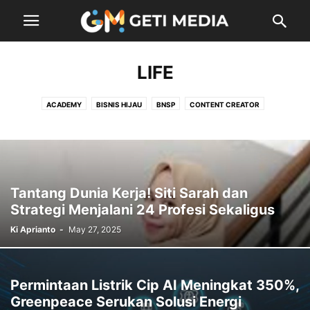
LIFE
ACADEMY
BISNIS HIJAU
BNSP
CONTENT CREATOR
CONTENT DIGITAL
EKSPOR
ENTERTAINMENT
EVENT
FINANCE
INDUSTRI
KEBIJAKAN
LIFE
LOGISTIK
MUSIC
POLITICS
PROGRAM
SERTIFIKASI
SYARIAH
TECH
UKM
USAHA MIKRO
Tantang Dunia Kerja! Siti Sarah dan
Strategi Menjalani 24 Profesi Sekaligus
Ki Aprianto
-
May 27, 2025
Permintaan Listrik Cip AI Meningkat 350%,
Greenpeace Serukan Solusi Energi