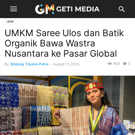
UKM
UMKM Saree Ulos dan Batik
Organik Bawa Wastra
Nusantara ke Pasar Global
909
0
By
Bintang Triyono Putra
-
August 11, 2025