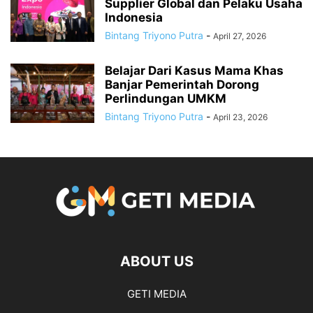
Supplier Global dan Pelaku Usaha
Indonesia
Bintang Triyono Putra
-
April 27, 2026
Belajar Dari Kasus Mama Khas
Banjar Pemerintah Dorong
Perlindungan UMKM
Bintang Triyono Putra
-
April 23, 2026
ABOUT US
GETI MEDIA