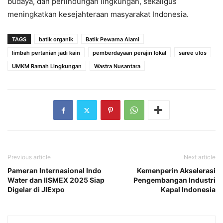
budaya, dan perlindungan lingkungan, sekaligus
meningkatkan kesejahteraan masyarakat Indonesia.
TAGS
batik organik
Batik Pewarna Alami
limbah pertanian jadi kain
pemberdayaan perajin lokal
saree ulos
UMKM Ramah Lingkungan
Wastra Nusantara
Previous article
Next article
Pameran Internasional Indo
Kemenperin Akselerasi
Water dan IISMEX 2025 Siap
Pengembangan Industri
Digelar di JIExpo
Kapal Indonesia