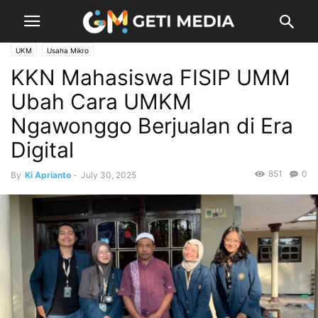
UKM
Usaha Mikro
KKN Mahasiswa FISIP UMM
Ubah Cara UMKM
Ngawonggo Berjualan di Era
Digital
851
0
By
Ki Aprianto
-
July 30, 2025