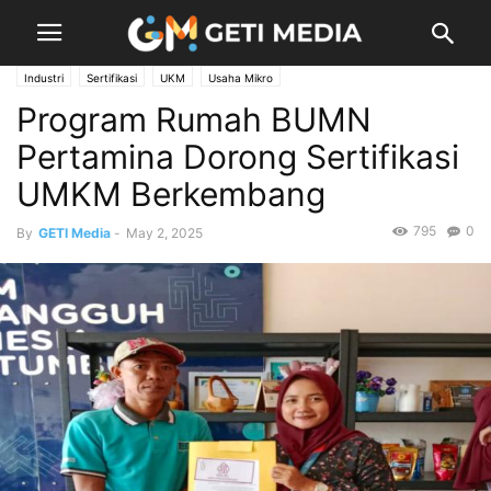
Industri
Sertifikasi
UKM
Usaha Mikro
Program Rumah BUMN
Pertamina Dorong Sertifikasi
UMKM Berkembang
795
0
By
GETI Media
-
May 2, 2025