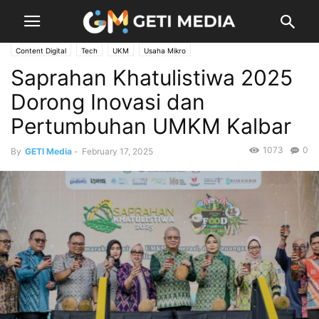
Content Digital
Tech
UKM
Usaha Mikro
Saprahan Khatulistiwa 2025
Dorong Inovasi dan
Pertumbuhan UMKM Kalbar
1073
0
By
GETI Media
-
February 17, 2025