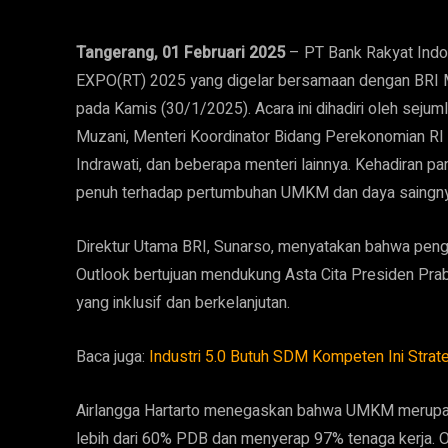
Tangerang, 01 Februari 2025
– PT Bank Rakyat Ind
EXPO(RT) 2025 yang digelar bersamaan dengan BRI Mi
pada Kamis (30/1/2025). Acara ini dihadiri oleh seju
Muzani, Menteri Koordinator Bidang Perekonomian RI A
Indrawati, dan beberapa menteri lainnya. Kehadiran 
penuh terhadap pertumbuhan UMKM dan daya saingnya
Direktur Utama BRI, Sunarso, menyatakan bahwa pe
Outlook bertujuan mendukung Asta Cita Presiden Pr
yang inklusif dan berkelanjutan.
Baca juga:
Industri 5.0 Butuh SDM Kompeten Ini Stra
Airlangga Hartarto menegaskan bahwa UMKM merupa
lebih dari 60% PDB dan menyerap 97% tenaga kerja. Ol