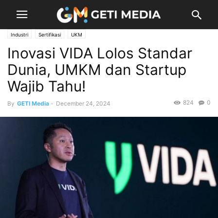
Industri
Sertifikasi
UKM
Inovasi VIDA Lolos Standar
Dunia, UMKM dan Startup
Wajib Tahu!
824
0
By
GETI Media
-
December 24, 2024