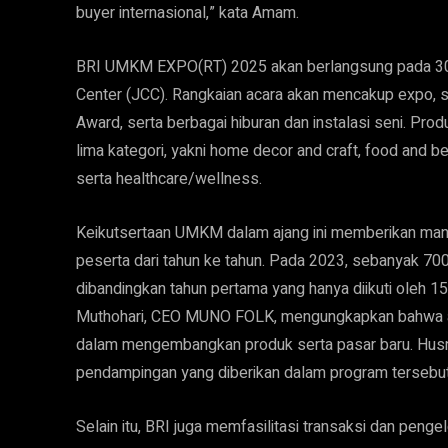
buyer internasional,” kata Amam.
BRI UMKM EXPO(RT) 2025 akan berlangsung pada 30 Ja
Center (JCC). Rangkaian acara akan mencakup expo,
Award, serta berbagai hiburan dan instalasi seni. P
lima kategori, yakni home decor and craft, food and b
serta healthcare/wellness.
Keikutsertaan UMKM dalam ajang ini memberikan manf
peserta dari tahun ke tahun. Pada 2023, sebanyak 70
dibandingkan tahun pertama yang hanya diikuti oleh 
Muthohari, CEO MUNO FOLK, mengungkapkan bahwa aja
dalam mengembangkan produk serta pasar baru. Husni, 
pendampingan yang diberikan dalam program tersebu
Selain itu, BRI juga memfasilitasi transaksi dan peng