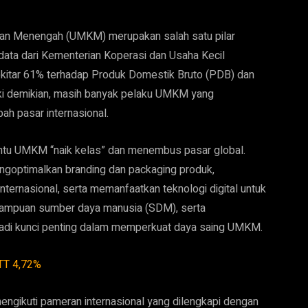
dan Menengah (UMKM) merupakan salah satu pilar
ata dari Kementerian Koperasi dan Usaha Kecil
ar 61% terhadap Produk Domestik Bruto (PDB) dan
ki demikian, masih banyak pelaku UMKM yang
h pasar internasional.
bantu UMKM “naik kelas” dan menembus pasar global.
engoptimalkan branding dan packaging produk,
nternasional, serta memanfaatkan teknologi digital untuk
emampuan sumber daya manusia (SDM), serta
jadi kunci penting dalam memperkuat daya saing UMKM.
NTT 4,72%
engikuti pameran internasional yang dilengkapi dengan