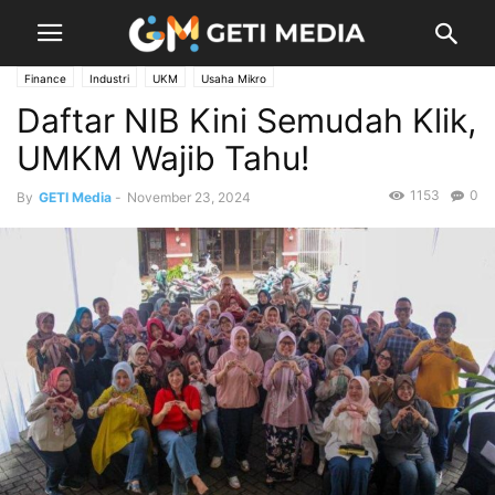
Finance
Industri
UKM
Usaha Mikro
Daftar NIB Kini Semudah Klik,
UMKM Wajib Tahu!
1153
0
By
GETI Media
-
November 23, 2024