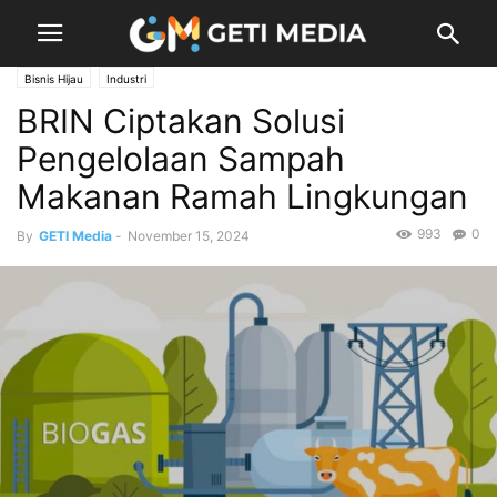
Bisnis Hijau
Industri
BRIN Ciptakan Solusi
Pengelolaan Sampah
Makanan Ramah Lingkungan
993
0
By
GETI Media
-
November 15, 2024