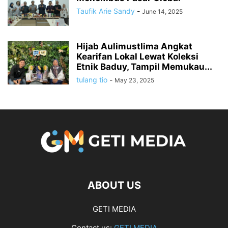
Taufik Arie Sandy
-
June 14, 2025
Hijab Aulimustlima Angkat
Kearifan Lokal Lewat Koleksi
Etnik Baduy, Tampil Memukau...
tulang tio
-
May 23, 2025
ABOUT US
GETI MEDIA
Contact us:
GETI MEDIA