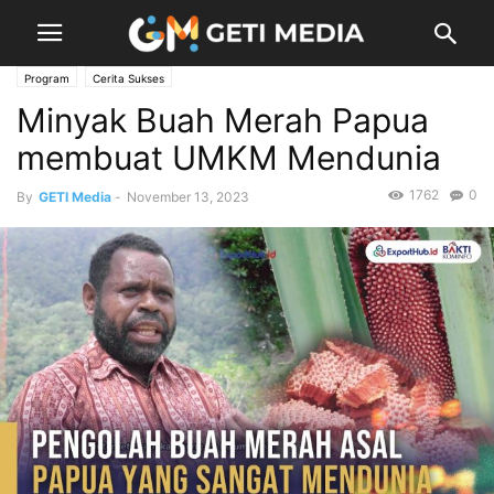
Program
Cerita Sukses
Minyak Buah Merah Papua
membuat UMKM Mendunia
1762
0
By
GETI Media
-
November 13, 2023