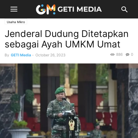
Usaha Mikro
Jenderal Dudung Ditetapkan
sebagai Ayah UMKM Umat
886
0
By
GETI Media
-
October 26, 2023