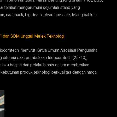
n Promo Fantastis, Masih berlangsung di hall 7 ICE BSD,
i terlihat mengerumuni sejumlah stand yang
n, cashback, big deals, clearance sale, lelang bahkan
TI dan SDM Unggul Melek Teknologi
Indocomtech, menurut Ketua Umum Asosiasi Pengusaha
g ditemui saat pembukaan Indocomtech (25/10),
aku bagian dari pelaku bisnis dalam memberikan
ebutuhan produk teknologi berkualitas dengan harga