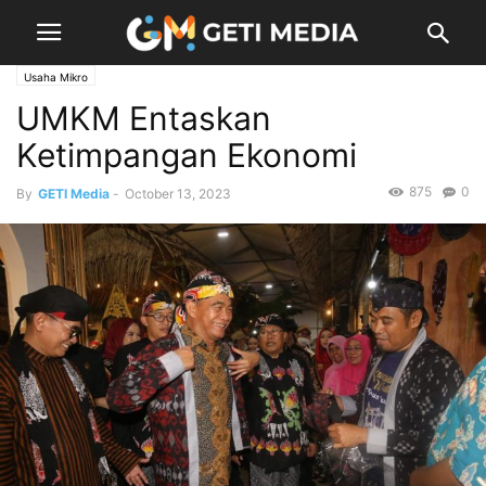
Usaha Mikro
UMKM Entaskan
Ketimpangan Ekonomi
875
0
By
GETI Media
-
October 13, 2023